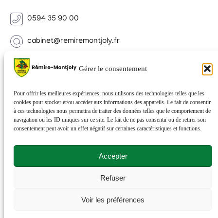
0594 35 90 00
cabinet@remiremontjoly.fr
Newsletter
Gérer le consentement
Inscrivez-vous à notre Newsletter pour recevoir des
nouvelles de votre commune.
Pour offrir les meilleures expériences, nous utilisons des technologies telles que les
cookies pour stocker et/ou accéder aux informations des appareils. Le fait de consentir
à ces technologies nous permettra de traiter des données telles que le comportement de
navigation ou les ID uniques sur ce site. Le fait de ne pas consentir ou de retirer son
consentement peut avoir un effet négatif sur certaines caractéristiques et fonctions.
Accepter
Refuser
© 2026 Rémire-Montjoly . Tous droits réservés . Site
Voir les préférences
réalisé par
Netactions
.