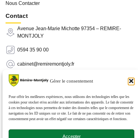
Nous Contacter
Contact
Avenue Jean-Marie Michotte 97354 – REMIRE-
MONTJOLY
0594 35 90 00
cabinet@remiremontjoly.fr
Newsletter
Gérer le consentement
Inscrivez-vous à notre Newsletter pour recevoir des
nouvelles de votre commune.
Pour offrir les meilleures expériences, nous utilisons des technologies telles que les
cookies pour stocker et/ou accéder aux informations des appareils. Le fait de consentir
à ces technologies nous permettra de traiter des données telles que le comportement de
navigation ou les ID uniques sur ce site. Le fait de ne pas consentir ou de retirer son
consentement peut avoir un effet négatif sur certaines caractéristiques et fonctions.
Accepter