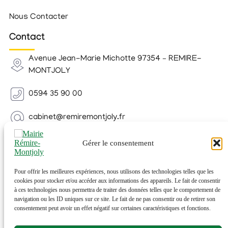
Nous Contacter
Contact
Avenue Jean-Marie Michotte 97354 – REMIRE-
MONTJOLY
0594 35 90 00
cabinet@remiremontjoly.fr
Newsletter
Gérer le consentement
Inscrivez-vous à notre Newsletter pour recevoir des
nouvelles de votre commune.
Pour offrir les meilleures expériences, nous utilisons des technologies telles que les
cookies pour stocker et/ou accéder aux informations des appareils. Le fait de consentir
à ces technologies nous permettra de traiter des données telles que le comportement de
navigation ou les ID uniques sur ce site. Le fait de ne pas consentir ou de retirer son
consentement peut avoir un effet négatif sur certaines caractéristiques et fonctions.