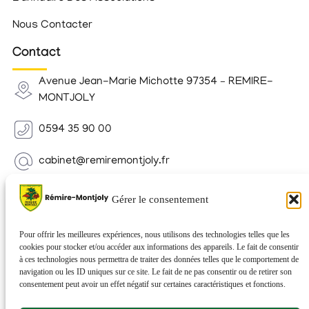
Nous Contacter
Contact
Avenue Jean-Marie Michotte 97354 – REMIRE-
MONTJOLY
0594 35 90 00
cabinet@remiremontjoly.fr
Newsletter
Gérer le consentement
Inscrivez-vous à notre Newsletter pour recevoir des
nouvelles de votre commune.
Pour offrir les meilleures expériences, nous utilisons des technologies telles que les
cookies pour stocker et/ou accéder aux informations des appareils. Le fait de consentir
à ces technologies nous permettra de traiter des données telles que le comportement de
navigation ou les ID uniques sur ce site. Le fait de ne pas consentir ou de retirer son
consentement peut avoir un effet négatif sur certaines caractéristiques et fonctions.