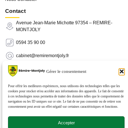
Contact
Avenue Jean-Marie Michotte 97354 – REMIRE-
MONTJOLY
0594 35 90 00
cabinet@remiremontjoly.fr
Newsletter
Gérer le consentement
Inscrivez-vous à notre Newsletter pour recevoir des
nouvelles de votre commune.
Pour offrir les meilleures expériences, nous utilisons des technologies telles que les
cookies pour stocker et/ou accéder aux informations des appareils. Le fait de consentir
à ces technologies nous permettra de traiter des données telles que le comportement de
navigation ou les ID uniques sur ce site. Le fait de ne pas consentir ou de retirer son
consentement peut avoir un effet négatif sur certaines caractéristiques et fonctions.
Accepter