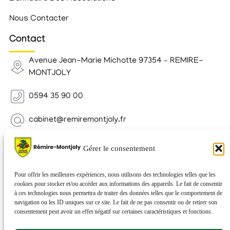
Nous Contacter
Contact
Avenue Jean-Marie Michotte 97354 – REMIRE-
MONTJOLY
0594 35 90 00
cabinet@remiremontjoly.fr
Newsletter
Gérer le consentement
Inscrivez-vous à notre Newsletter pour recevoir des
nouvelles de votre commune.
Pour offrir les meilleures expériences, nous utilisons des technologies telles que les
cookies pour stocker et/ou accéder aux informations des appareils. Le fait de consentir
à ces technologies nous permettra de traiter des données telles que le comportement de
navigation ou les ID uniques sur ce site. Le fait de ne pas consentir ou de retirer son
consentement peut avoir un effet négatif sur certaines caractéristiques et fonctions.