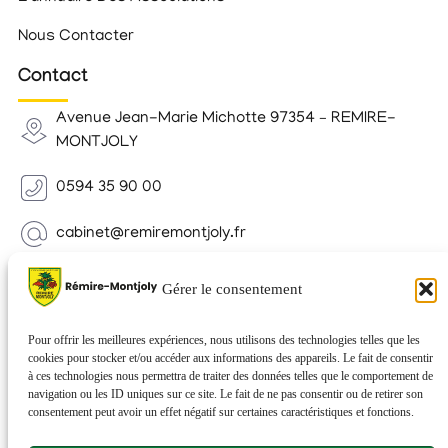
Nous Contacter
Contact
Avenue Jean-Marie Michotte 97354 – REMIRE-
MONTJOLY
0594 35 90 00
cabinet@remiremontjoly.fr
Newsletter
Gérer le consentement
Inscrivez-vous à notre Newsletter pour recevoir des
nouvelles de votre commune.
Pour offrir les meilleures expériences, nous utilisons des technologies telles que les
cookies pour stocker et/ou accéder aux informations des appareils. Le fait de consentir
à ces technologies nous permettra de traiter des données telles que le comportement de
navigation ou les ID uniques sur ce site. Le fait de ne pas consentir ou de retirer son
consentement peut avoir un effet négatif sur certaines caractéristiques et fonctions.