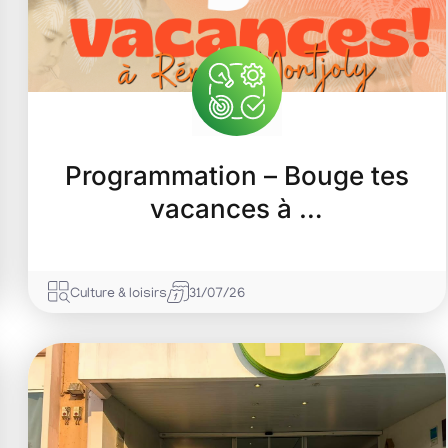
Programmation – Bouge tes
Les vendredis li
vacances à …
07/08/2026
Culturel
Votre nouveau rendez-vous m
Culture & loisirs
31/07/26
vacances se poursuit ce vendre
Mélomanes et...
En savoir +