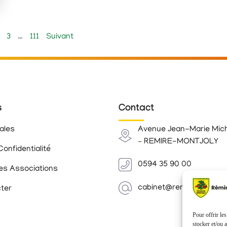
3
…
111
Suivant
s
Contact
ales
Avenue Jean-Marie Mic
– REMIRE-MONTJOLY
Confidentialité
0594 35 90 00
es Associations
cabinet@remiremontjoly.
ter
Pour offrir le
stocker et/ou 