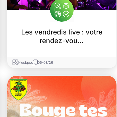
Les vendredis live : votre
rendez-vou…
Musique
06/08/26
07
Août
2026