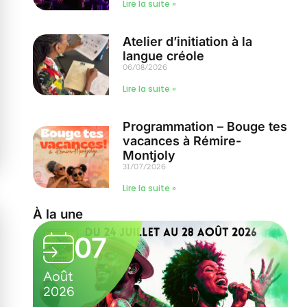
Lire la suite »
Atelier d’initiation à la
langue créole
06/08/2026
Lire la suite »
Programmation – Bouge tes
vacances à Rémire-
Montjoly
31/07/2026
Lire la suite »
À la une
03
Août
2026