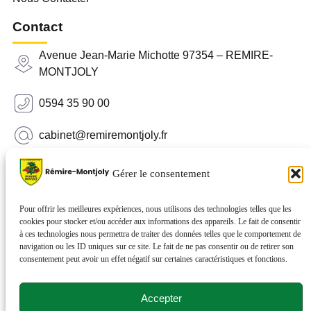
Contact
Avenue Jean-Marie Michotte 97354 – REMIRE-
MONTJOLY
0594 35 90 00
cabinet@remiremontjoly.fr
Newsletter
Gérer le consentement
Inscrivez-vous à notre Newsletter pour recevoir des
nouvelles de votre commune.
Pour offrir les meilleures expériences, nous utilisons des technologies telles que les
cookies pour stocker et/ou accéder aux informations des appareils. Le fait de consentir
à ces technologies nous permettra de traiter des données telles que le comportement de
navigation ou les ID uniques sur ce site. Le fait de ne pas consentir ou de retirer son
consentement peut avoir un effet négatif sur certaines caractéristiques et fonctions.
Accepter