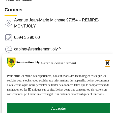
Contact
Avenue Jean-Marie Michotte 97354 – REMIRE-
MONTJOLY
0594 35 90 00
cabinet@remiremontjoly.fr
Newsletter
Gérer le consentement
Inscrivez-vous à notre Newsletter pour recevoir des
nouvelles de votre commune.
Pour offrir les meilleures expériences, nous utilisons des technologies telles que les
cookies pour stocker et/ou accéder aux informations des appareils. Le fait de consentir
à ces technologies nous permettra de traiter des données telles que le comportement de
navigation ou les ID uniques sur ce site. Le fait de ne pas consentir ou de retirer son
consentement peut avoir un effet négatif sur certaines caractéristiques et fonctions.
Accepter