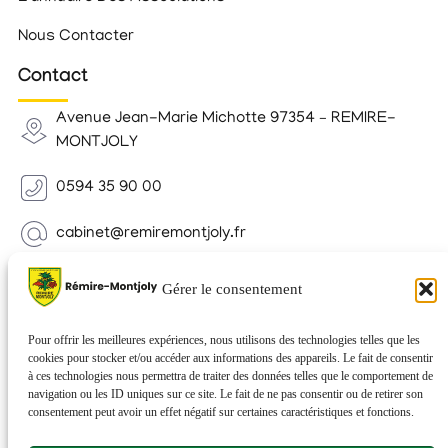
Nous Contacter
Contact
Avenue Jean-Marie Michotte 97354 – REMIRE-
MONTJOLY
0594 35 90 00
cabinet@remiremontjoly.fr
Newsletter
Gérer le consentement
Inscrivez-vous à notre Newsletter pour recevoir des
nouvelles de votre commune.
Pour offrir les meilleures expériences, nous utilisons des technologies telles que les
cookies pour stocker et/ou accéder aux informations des appareils. Le fait de consentir
à ces technologies nous permettra de traiter des données telles que le comportement de
navigation ou les ID uniques sur ce site. Le fait de ne pas consentir ou de retirer son
consentement peut avoir un effet négatif sur certaines caractéristiques et fonctions.