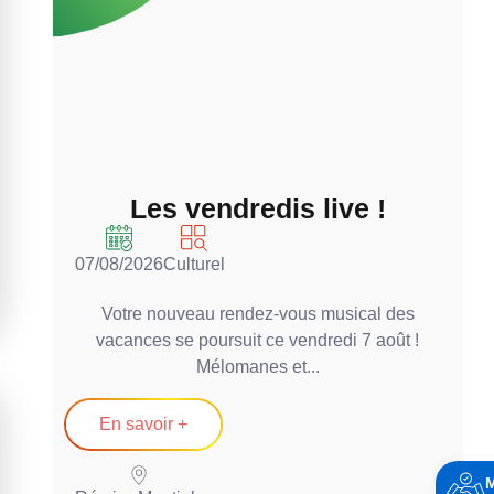
Les vendredis live !
07/08/2026
Culturel
0
Votre nouveau rendez-vous musical des
vacances se poursuit ce vendredi 7 août !
Mélomanes et...
En savoir +
H