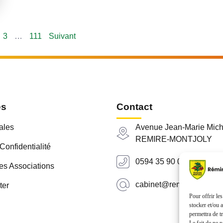
3
…
111
Suivant
es
Contact
ales
Avenue Jean-Marie Mich
REMIRE-MONTJOLY
Confidentialité
0594 35 90 00
es Associations
cabinet@remiremontjoly.
ter
Pour offrir le
stocker et/ou 
permettra de t