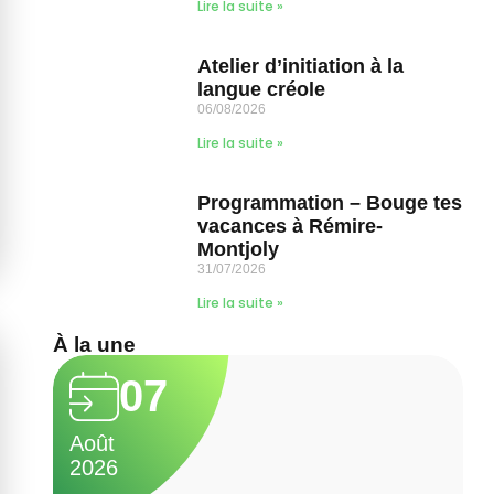
Lire la suite »
Atelier d’initiation à la
langue créole
06/08/2026
Lire la suite »
Programmation – Bouge tes
vacances à Rémire-
Montjoly
31/07/2026
Lire la suite »
À la une
07
Août
A
2026
2