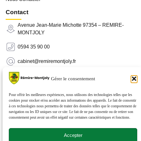
Contact
Avenue Jean-Marie Michotte 97354 – REMIRE-
MONTJOLY
0594 35 90 00
cabinet@remiremontjoly.fr
Newsletter
Gérer le consentement
Inscrivez-vous à notre Newsletter pour recevoir des
nouvelles de votre commune.
Pour offrir les meilleures expériences, nous utilisons des technologies telles que les
cookies pour stocker et/ou accéder aux informations des appareils. Le fait de consentir
à ces technologies nous permettra de traiter des données telles que le comportement de
navigation ou les ID uniques sur ce site. Le fait de ne pas consentir ou de retirer son
consentement peut avoir un effet négatif sur certaines caractéristiques et fonctions.
Accepter