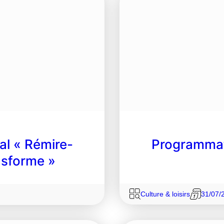
l « Rémire-
Programmat
ansforme »
Culture & loisirs
31/07/