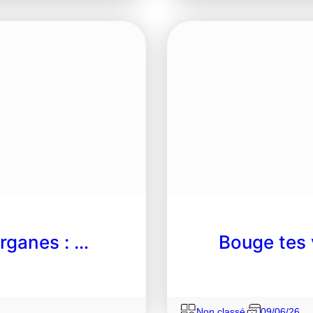
rganes : …
Bouge tes 
Non classé
09/06/26