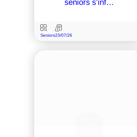
séniors s’inf…
Seniors
23/07/26