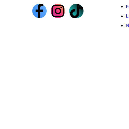
P
L
N