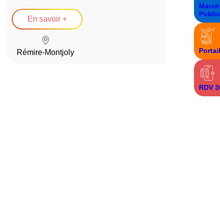
March
Publi
En savoir +
Portai
Rémire-Montjoly
RDV 3