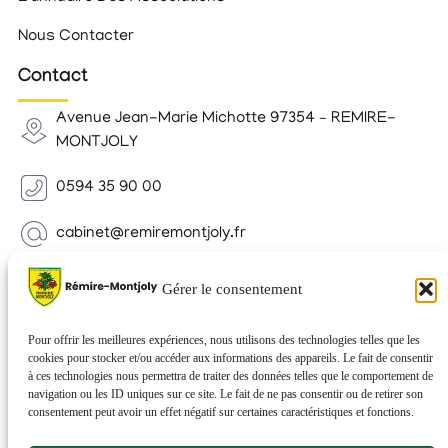
Nous Contacter
Contact
Avenue Jean-Marie Michotte 97354 – REMIRE-
MONTJOLY
0594 35 90 00
cabinet@remiremontjoly.fr
Newsletter
Gérer le consentement
Inscrivez-vous à notre Newsletter pour recevoir des
nouvelles de votre commune.
Pour offrir les meilleures expériences, nous utilisons des technologies telles que les
cookies pour stocker et/ou accéder aux informations des appareils. Le fait de consentir
à ces technologies nous permettra de traiter des données telles que le comportement de
navigation ou les ID uniques sur ce site. Le fait de ne pas consentir ou de retirer son
consentement peut avoir un effet négatif sur certaines caractéristiques et fonctions.