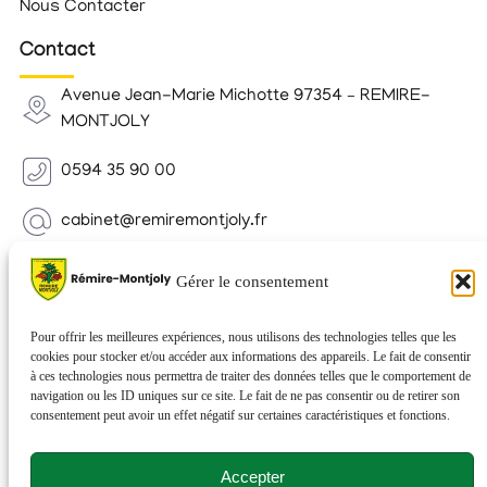
Nous Contacter
Contact
Avenue Jean-Marie Michotte 97354 – REMIRE-
MONTJOLY
0594 35 90 00
cabinet@remiremontjoly.fr
Newsletter
Gérer le consentement
Inscrivez-vous à notre Newsletter pour recevoir des
nouvelles de votre commune.
Pour offrir les meilleures expériences, nous utilisons des technologies telles que les
cookies pour stocker et/ou accéder aux informations des appareils. Le fait de consentir
à ces technologies nous permettra de traiter des données telles que le comportement de
navigation ou les ID uniques sur ce site. Le fait de ne pas consentir ou de retirer son
consentement peut avoir un effet négatif sur certaines caractéristiques et fonctions.
Accepter