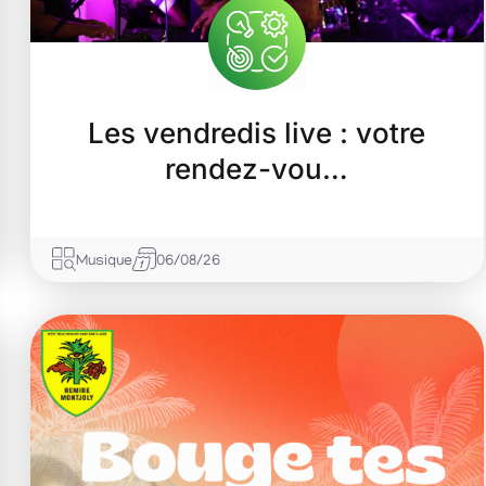
Les vendredis live : votre
rendez-vou…
Musique
06/08/26
07
Août
2026