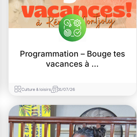
Programmation – Bouge tes
Les vendredis liv
vacances à …
07/08/2026
Culturel
Votre nouveau rendez-vous mus
Culture & loisirs
31/07/26
vacances se poursuit ce vendredi
Mélomanes et...
En savoir +