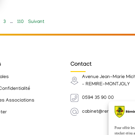
3
…
110
Suivant
s
Contact
ales
Avenue Jean-Marie Mic
– REMIRE-MONTJOLY
Confidentialité
0594 35 90 00
es Associations
cabinet@remiremontjoly.
ter
Pour offrir le
stocker et/ou 