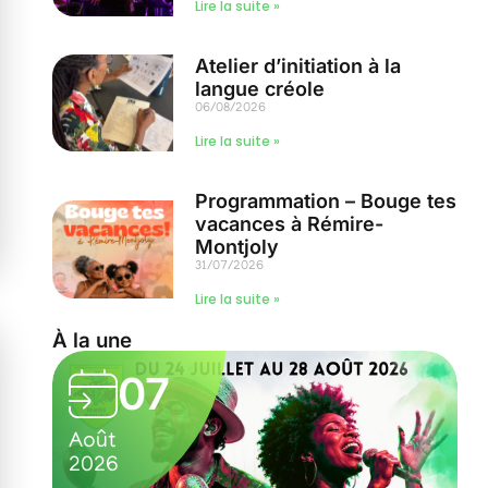
Lire la suite »
Atelier d’initiation à la
langue créole
06/08/2026
Lire la suite »
Programmation – Bouge tes
vacances à Rémire-
Montjoly
31/07/2026
Lire la suite »
À la une
03
Août
2026