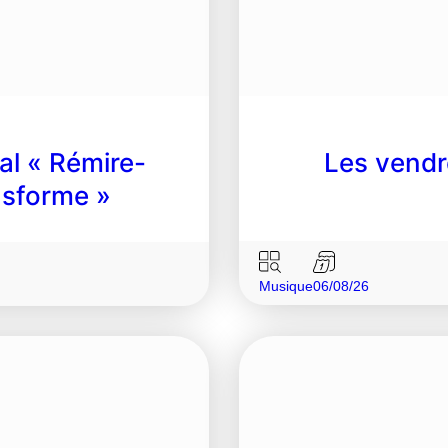
l « Rémire-
Les vendr
ansforme »
Musique
06/08/26