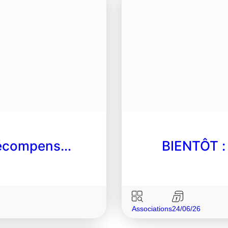
 récompens…
BIENTÔT : 
Associations
24/06/26