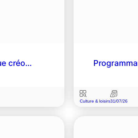
gue créo…
Programmat
Culture & loisirs
31/07/26