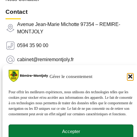
Contact
Avenue Jean-Marie Michotte 97354 – REMIRE-
MONTJOLY
0594 35 90 00
cabinet@remiremontjoly.fr
Newsletter
Gérer le consentement
Inscrivez-vous à notre Newsletter pour recevoir des
nouvelles de votre commune.
Pour offrir les meilleures expériences, nous utilisons des technologies telles que les
cookies pour stocker et/ou accéder aux informations des appareils. Le fait de consentir
à ces technologies nous permettra de traiter des données telles que le comportement de
navigation ou les ID uniques sur ce site. Le fait de ne pas consentir ou de retirer son
consentement peut avoir un effet négatif sur certaines caractéristiques et fonctions.
Accepter