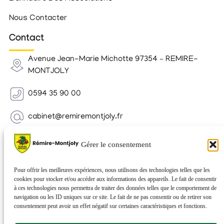
Nous Contacter
Contact
Avenue Jean-Marie Michotte 97354 – REMIRE-
MONTJOLY
0594 35 90 00
cabinet@remiremontjoly.fr
Newsletter
Gérer le consentement
Inscrivez-vous à notre Newsletter pour recevoir des
nouvelles de votre commune.
Pour offrir les meilleures expériences, nous utilisons des technologies telles que les
cookies pour stocker et/ou accéder aux informations des appareils. Le fait de consentir
à ces technologies nous permettra de traiter des données telles que le comportement de
navigation ou les ID uniques sur ce site. Le fait de ne pas consentir ou de retirer son
consentement peut avoir un effet négatif sur certaines caractéristiques et fonctions.