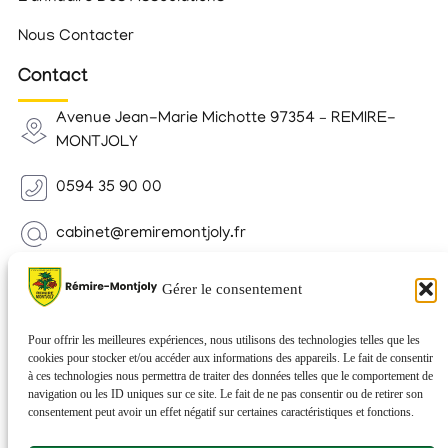
Nous Contacter
Contact
Avenue Jean-Marie Michotte 97354 – REMIRE-
MONTJOLY
0594 35 90 00
cabinet@remiremontjoly.fr
Newsletter
Gérer le consentement
Inscrivez-vous à notre Newsletter pour recevoir des
nouvelles de votre commune.
Pour offrir les meilleures expériences, nous utilisons des technologies telles que les
cookies pour stocker et/ou accéder aux informations des appareils. Le fait de consentir
à ces technologies nous permettra de traiter des données telles que le comportement de
navigation ou les ID uniques sur ce site. Le fait de ne pas consentir ou de retirer son
consentement peut avoir un effet négatif sur certaines caractéristiques et fonctions.