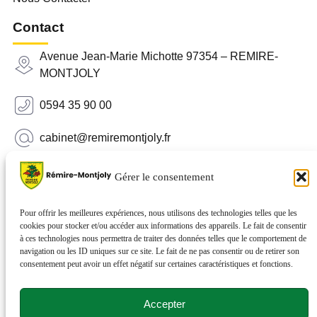
Contact
Avenue Jean-Marie Michotte 97354 – REMIRE-
MONTJOLY
0594 35 90 00
cabinet@remiremontjoly.fr
Newsletter
Gérer le consentement
Inscrivez-vous à notre Newsletter pour recevoir des
nouvelles de votre commune.
Pour offrir les meilleures expériences, nous utilisons des technologies telles que les
cookies pour stocker et/ou accéder aux informations des appareils. Le fait de consentir
à ces technologies nous permettra de traiter des données telles que le comportement de
navigation ou les ID uniques sur ce site. Le fait de ne pas consentir ou de retirer son
consentement peut avoir un effet négatif sur certaines caractéristiques et fonctions.
Accepter