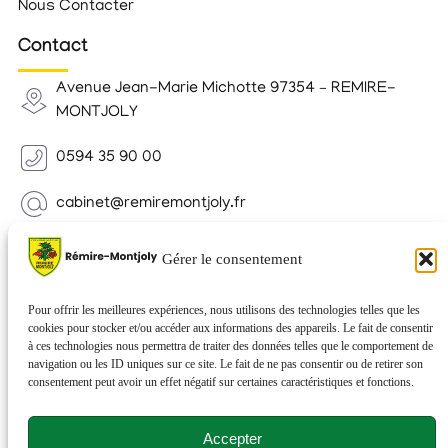
Nous Contacter
Contact
Avenue Jean-Marie Michotte 97354 – REMIRE-
MONTJOLY
0594 35 90 00
cabinet@remiremontjoly.fr
Newsletter
Gérer le consentement
Inscrivez-vous à notre Newsletter pour recevoir des
nouvelles de votre commune.
Pour offrir les meilleures expériences, nous utilisons des technologies telles que les
cookies pour stocker et/ou accéder aux informations des appareils. Le fait de consentir
à ces technologies nous permettra de traiter des données telles que le comportement de
navigation ou les ID uniques sur ce site. Le fait de ne pas consentir ou de retirer son
consentement peut avoir un effet négatif sur certaines caractéristiques et fonctions.
Accepter