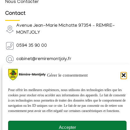
Nous Contacter
Contact
Avenue Jean-Marie Michotte 97354 – REMIRE-
MONTJOLY
0594 35 90 00
cabinet@remiremontjoly.fr
Newsletter
Gérer le consentement
Inscrivez-vous à notre Newsletter pour recevoir des
nouvelles de votre commune.
Pour offrir les meilleures expériences, nous utilisons des technologies telles que les
cookies pour stocker et/ou accéder aux informations des appareils. Le fait de consentir
à ces technologies nous permettra de traiter des données telles que le comportement de
navigation ou les ID uniques sur ce site. Le fait de ne pas consentir ou de retirer son
consentement peut avoir un effet négatif sur certaines caractéristiques et fonctions.
Accepter