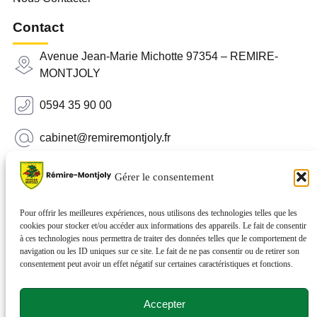
Contact
Avenue Jean-Marie Michotte 97354 – REMIRE-
MONTJOLY
0594 35 90 00
cabinet@remiremontjoly.fr
Newsletter
Gérer le consentement
Inscrivez-vous à notre Newsletter pour recevoir des
nouvelles de votre commune.
Pour offrir les meilleures expériences, nous utilisons des technologies telles que les
cookies pour stocker et/ou accéder aux informations des appareils. Le fait de consentir
à ces technologies nous permettra de traiter des données telles que le comportement de
navigation ou les ID uniques sur ce site. Le fait de ne pas consentir ou de retirer son
consentement peut avoir un effet négatif sur certaines caractéristiques et fonctions.
Accepter