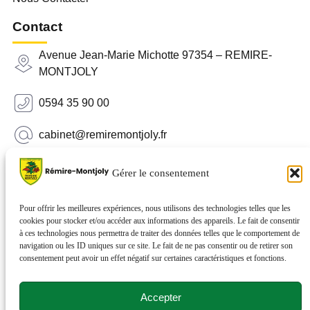
Contact
Avenue Jean-Marie Michotte 97354 – REMIRE-
MONTJOLY
0594 35 90 00
cabinet@remiremontjoly.fr
Newsletter
Gérer le consentement
Inscrivez-vous à notre Newsletter pour recevoir des
nouvelles de votre commune.
Pour offrir les meilleures expériences, nous utilisons des technologies telles que les
cookies pour stocker et/ou accéder aux informations des appareils. Le fait de consentir
à ces technologies nous permettra de traiter des données telles que le comportement de
navigation ou les ID uniques sur ce site. Le fait de ne pas consentir ou de retirer son
consentement peut avoir un effet négatif sur certaines caractéristiques et fonctions.
Accepter