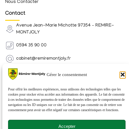
Nous Contacter
Contact
Avenue Jean-Marie Michotte 97354 – REMIRE-
MONTJOLY
0594 35 90 00
cabinet@remiremontjoly.fr
Newsletter
Gérer le consentement
Inscrivez-vous à notre Newsletter pour recevoir des
nouvelles de votre commune.
Pour offrir les meilleures expériences, nous utilisons des technologies telles que les
cookies pour stocker et/ou accéder aux informations des appareils. Le fait de consentir
à ces technologies nous permettra de traiter des données telles que le comportement de
navigation ou les ID uniques sur ce site. Le fait de ne pas consentir ou de retirer son
consentement peut avoir un effet négatif sur certaines caractéristiques et fonctions.
Accepter