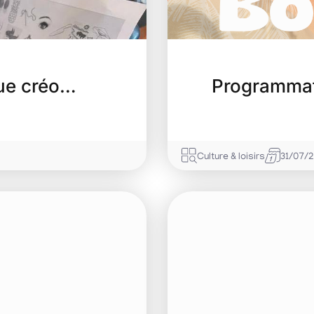
ngue créo…
Programmat
Culture & loisirs
31/07/