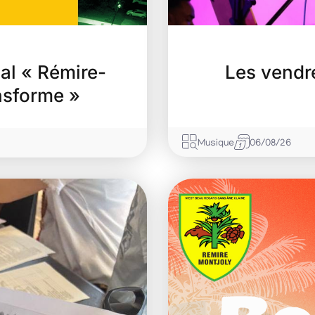
al « Rémire-
Les vendr
ansforme »
Musique
06/08/26