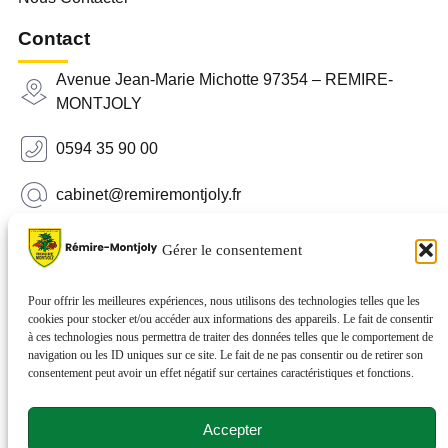
Contact
Avenue Jean-Marie Michotte 97354 – REMIRE-
MONTJOLY
0594 35 90 00
cabinet@remiremontjoly.fr
Newsletter
Gérer le consentement
Inscrivez-vous à notre Newsletter pour recevoir des
nouvelles de votre commune.
Pour offrir les meilleures expériences, nous utilisons des technologies telles que les
cookies pour stocker et/ou accéder aux informations des appareils. Le fait de consentir
à ces technologies nous permettra de traiter des données telles que le comportement de
navigation ou les ID uniques sur ce site. Le fait de ne pas consentir ou de retirer son
consentement peut avoir un effet négatif sur certaines caractéristiques et fonctions.
Accepter