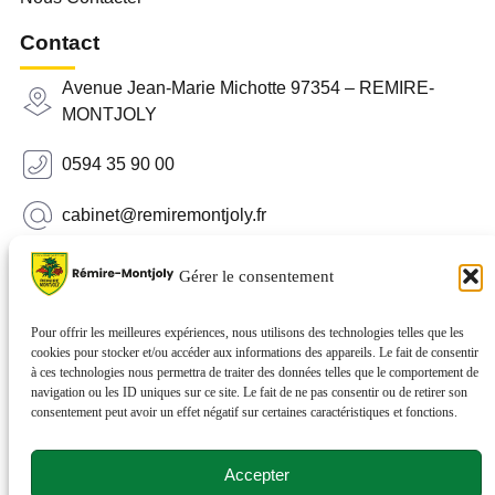
Contact
Avenue Jean-Marie Michotte 97354 – REMIRE-
MONTJOLY
0594 35 90 00
cabinet@remiremontjoly.fr
Newsletter
Gérer le consentement
Inscrivez-vous à notre Newsletter pour recevoir des
nouvelles de votre commune.
Pour offrir les meilleures expériences, nous utilisons des technologies telles que les
cookies pour stocker et/ou accéder aux informations des appareils. Le fait de consentir
à ces technologies nous permettra de traiter des données telles que le comportement de
navigation ou les ID uniques sur ce site. Le fait de ne pas consentir ou de retirer son
consentement peut avoir un effet négatif sur certaines caractéristiques et fonctions.
Accepter