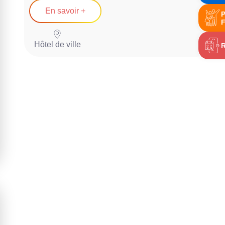
En savoir +
P
F
Hôtel de ville
R