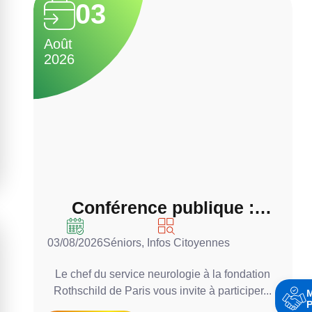
03
Août
A
2026
2
Conférence publique :
Parkinson, bien bouger,
03/08/2026
Séniors
,
Infos Citoyennes
0
bien manger….. malgré la
maladie
Le chef du service neurologie à la fondation
Rothschild de Paris vous invite à participer...
P