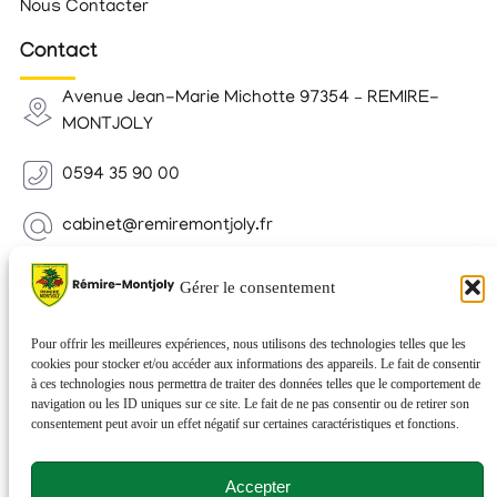
Nous Contacter
Contact
Avenue Jean-Marie Michotte 97354 – REMIRE-
MONTJOLY
0594 35 90 00
cabinet@remiremontjoly.fr
Newsletter
Gérer le consentement
Inscrivez-vous à notre Newsletter pour recevoir des
nouvelles de votre commune.
Pour offrir les meilleures expériences, nous utilisons des technologies telles que les
cookies pour stocker et/ou accéder aux informations des appareils. Le fait de consentir
à ces technologies nous permettra de traiter des données telles que le comportement de
navigation ou les ID uniques sur ce site. Le fait de ne pas consentir ou de retirer son
consentement peut avoir un effet négatif sur certaines caractéristiques et fonctions.
Accepter