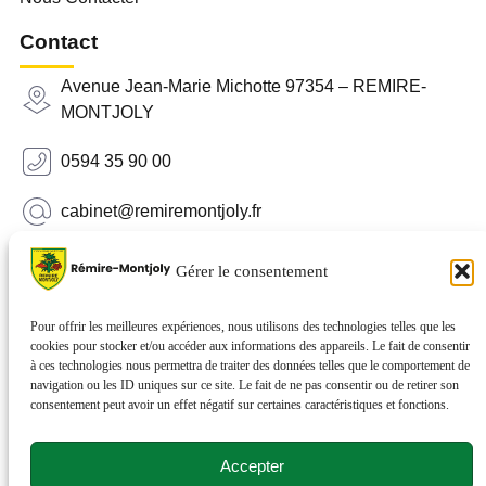
Contact
Avenue Jean-Marie Michotte 97354 – REMIRE-
MONTJOLY
0594 35 90 00
cabinet@remiremontjoly.fr
Newsletter
Gérer le consentement
Inscrivez-vous à notre Newsletter pour recevoir des
nouvelles de votre commune.
Pour offrir les meilleures expériences, nous utilisons des technologies telles que les
cookies pour stocker et/ou accéder aux informations des appareils. Le fait de consentir
à ces technologies nous permettra de traiter des données telles que le comportement de
navigation ou les ID uniques sur ce site. Le fait de ne pas consentir ou de retirer son
consentement peut avoir un effet négatif sur certaines caractéristiques et fonctions.
Accepter