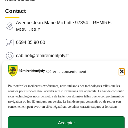
Contact
Avenue Jean-Marie Michotte 97354 – REMIRE-
MONTJOLY
0594 35 90 00
cabinet@remiremontjoly.fr
Newsletter
Gérer le consentement
Inscrivez-vous à notre Newsletter pour recevoir des
nouvelles de votre commune.
Pour offrir les meilleures expériences, nous utilisons des technologies telles que les
cookies pour stocker et/ou accéder aux informations des appareils. Le fait de consentir
à ces technologies nous permettra de traiter des données telles que le comportement de
navigation ou les ID uniques sur ce site. Le fait de ne pas consentir ou de retirer son
consentement peut avoir un effet négatif sur certaines caractéristiques et fonctions.
Accepter