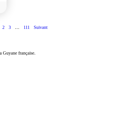
2
3
…
111
Suivant
a Guyane française.