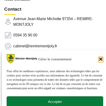
Contact
Avenue Jean-Marie Michotte 97354 – REMIRE-
MONTJOLY
0594 35 90 00
cabinet@remiremontjoly.fr
Newsletter
Gérer le consentement
Inscrivez-vous à notre Newsletter pour recevoir des
nouvelles de votre commune.
Pour offrir les meilleures expériences, nous utilisons des technologies telles que les
cookies pour stocker et/ou accéder aux informations des appareils. Le fait de consentir
à ces technologies nous permettra de traiter des données telles que le comportement de
navigation ou les ID uniques sur ce site. Le fait de ne pas consentir ou de retirer son
consentement peut avoir un effet négatif sur certaines caractéristiques et fonctions.
Accepter