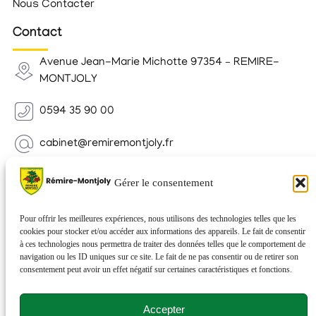
Nous Contacter
Contact
Avenue Jean-Marie Michotte 97354 – REMIRE-
MONTJOLY
0594 35 90 00
cabinet@remiremontjoly.fr
Newsletter
Gérer le consentement
Inscrivez-vous à notre Newsletter pour recevoir des
nouvelles de votre commune.
Pour offrir les meilleures expériences, nous utilisons des technologies telles que les
cookies pour stocker et/ou accéder aux informations des appareils. Le fait de consentir
à ces technologies nous permettra de traiter des données telles que le comportement de
navigation ou les ID uniques sur ce site. Le fait de ne pas consentir ou de retirer son
consentement peut avoir un effet négatif sur certaines caractéristiques et fonctions.
Accepter