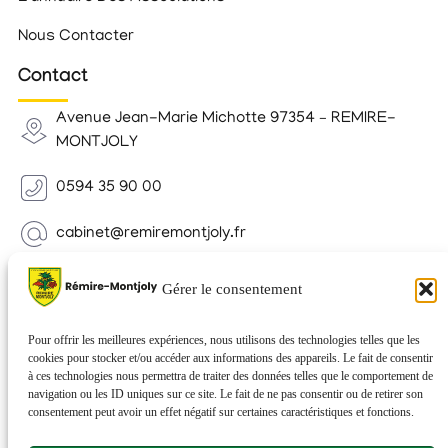
Nous Contacter
Contact
Avenue Jean-Marie Michotte 97354 – REMIRE-
MONTJOLY
0594 35 90 00
cabinet@remiremontjoly.fr
Newsletter
Gérer le consentement
Inscrivez-vous à notre Newsletter pour recevoir des
nouvelles de votre commune.
Pour offrir les meilleures expériences, nous utilisons des technologies telles que les
cookies pour stocker et/ou accéder aux informations des appareils. Le fait de consentir
à ces technologies nous permettra de traiter des données telles que le comportement de
navigation ou les ID uniques sur ce site. Le fait de ne pas consentir ou de retirer son
consentement peut avoir un effet négatif sur certaines caractéristiques et fonctions.