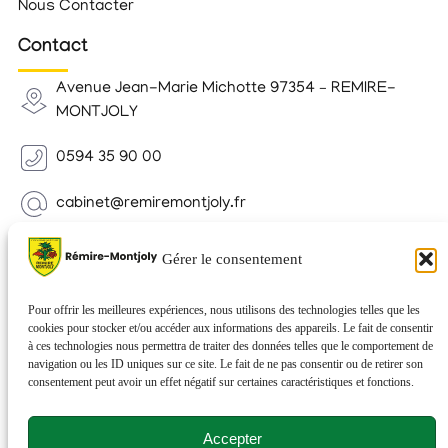
Nous Contacter
Contact
Avenue Jean-Marie Michotte 97354 – REMIRE-
MONTJOLY
0594 35 90 00
cabinet@remiremontjoly.fr
Newsletter
Gérer le consentement
Inscrivez-vous à notre Newsletter pour recevoir des
nouvelles de votre commune.
Pour offrir les meilleures expériences, nous utilisons des technologies telles que les
cookies pour stocker et/ou accéder aux informations des appareils. Le fait de consentir
à ces technologies nous permettra de traiter des données telles que le comportement de
navigation ou les ID uniques sur ce site. Le fait de ne pas consentir ou de retirer son
consentement peut avoir un effet négatif sur certaines caractéristiques et fonctions.
Accepter