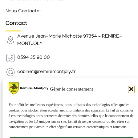
Nous Contacter
Contact
Avenue Jean-Marie Michotte 97354 – REMIRE-
MONTJOLY
0594 35 90 00
cabinet@remiremontjoly.fr
Newsletter
Gérer le consentement
Inscrivez-vous à notre Newsletter pour recevoir des
nouvelles de votre commune.
Pour offrir les meilleures expériences, nous utilisons des technologies telles que les
cookies pour stocker et/ou accéder aux informations des appareils. Le fait de consentir
à ces technologies nous permettra de traiter des données telles que le comportement de
navigation ou les ID uniques sur ce site. Le fait de ne pas consentir ou de retirer son
consentement peut avoir un effet négatif sur certaines caractéristiques et fonctions.