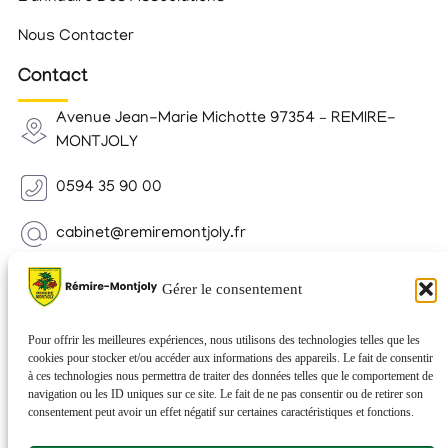
Nous Contacter
Contact
Avenue Jean-Marie Michotte 97354 – REMIRE-
MONTJOLY
0594 35 90 00
cabinet@remiremontjoly.fr
Newsletter
Gérer le consentement
Inscrivez-vous à notre Newsletter pour recevoir des
nouvelles de votre commune.
Pour offrir les meilleures expériences, nous utilisons des technologies telles que les
cookies pour stocker et/ou accéder aux informations des appareils. Le fait de consentir
à ces technologies nous permettra de traiter des données telles que le comportement de
navigation ou les ID uniques sur ce site. Le fait de ne pas consentir ou de retirer son
consentement peut avoir un effet négatif sur certaines caractéristiques et fonctions.