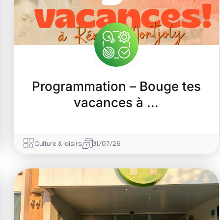
Programmation – Bouge tes
Les vendredis live 
vacances à …
07/08/2026
Culturel
Votre nouveau rendez-vous musica
Culture & loisirs
31/07/26
vacances se poursuit ce vendredi 7 
Mélomanes et...
En savoir +