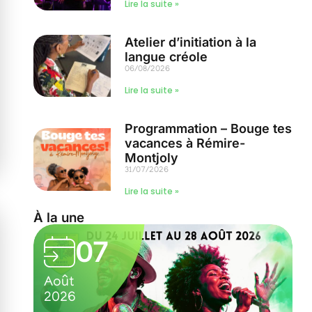
Lire la suite »
Atelier d’initiation à la
langue créole
06/08/2026
Lire la suite »
Programmation – Bouge tes
vacances à Rémire-
Montjoly
31/07/2026
Lire la suite »
À la une
05
Août
2026