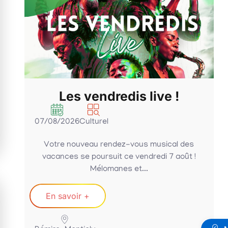
!
RM’FIT : summer sessions
!
05/08/2026
Sportif
l des
Rejoignez, les coachs Mumu & Stéphenka,
août !
mercredi 05 août 2026 à 19h00 pour un
entraînement...
En savoir +