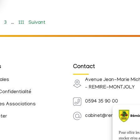
3
…
111
Suivant
s
Contact
ales
Avenue Jean-Marie Mic
– REMIRE-MONTJOLY
Confidentialité
0594 35 90 00
es Associations
cabinet@remiremontjoly.
ter
Pour offrir le
stocker et/ou 