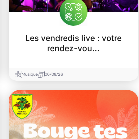
Les vendredis live : votre
rendez-vou…
Musique
06/08/26
07
Août
2026