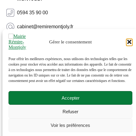
0594 35 90 00
cabinet@remiremontjoly.fr
Newsletter
Gérer le consentement
Inscrivez-vous à notre Newsletter pour recevoir des
nouvelles de votre commune.
Pour offrir les meilleures expériences, nous utilisons des technologies telles que les
cookies pour stocker et/ou accéder aux informations des appareils. Le fait de consentir
à ces technologies nous permettra de traiter des données telles que le comportement de
navigation ou les ID uniques sur ce site. Le fait de ne pas consentir ou de retirer son
consentement peut avoir un effet négatif sur certaines caractéristiques et fonctions.
Accepter
Refuser
© 2026 Rémire-Montjoly . Tous droits réservés . Site
Voir les préférences
réalisé par
Netactions
.