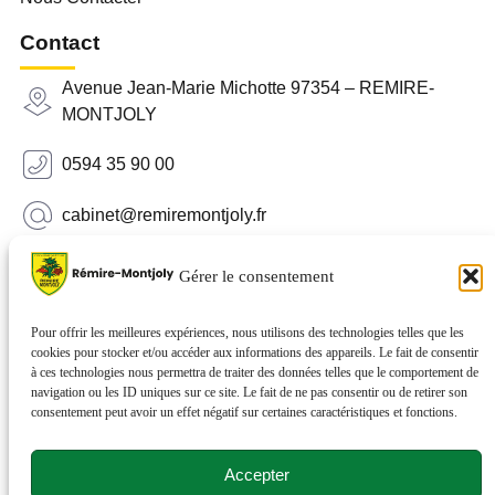
Contact
Avenue Jean-Marie Michotte 97354 – REMIRE-
MONTJOLY
0594 35 90 00
cabinet@remiremontjoly.fr
Newsletter
Gérer le consentement
Inscrivez-vous à notre Newsletter pour recevoir des
nouvelles de votre commune.
Pour offrir les meilleures expériences, nous utilisons des technologies telles que les
cookies pour stocker et/ou accéder aux informations des appareils. Le fait de consentir
à ces technologies nous permettra de traiter des données telles que le comportement de
navigation ou les ID uniques sur ce site. Le fait de ne pas consentir ou de retirer son
consentement peut avoir un effet négatif sur certaines caractéristiques et fonctions.
Accepter