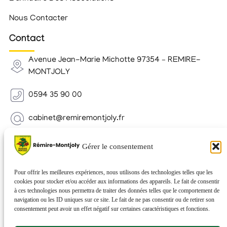
Nous Contacter
Contact
Avenue Jean-Marie Michotte 97354 – REMIRE-
MONTJOLY
0594 35 90 00
cabinet@remiremontjoly.fr
Newsletter
Gérer le consentement
Inscrivez-vous à notre Newsletter pour recevoir des
nouvelles de votre commune.
Pour offrir les meilleures expériences, nous utilisons des technologies telles que les
cookies pour stocker et/ou accéder aux informations des appareils. Le fait de consentir
à ces technologies nous permettra de traiter des données telles que le comportement de
navigation ou les ID uniques sur ce site. Le fait de ne pas consentir ou de retirer son
consentement peut avoir un effet négatif sur certaines caractéristiques et fonctions.