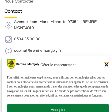
Nous Contacter
Contact
Avenue Jean-Marie Michotte 97354 – REMIRE-
MONTJOLY
0594 35 90 00
cabinet@remiremontjoly.fr
Newsletter
Gérer le consentement
Inscrivez-vous à notre Newsletter pour recevoir des
nouvelles de votre commune.
Pour offrir les meilleures expériences, nous utilisons des technologies telles que les
cookies pour stocker et/ou accéder aux informations des appareils. Le fait de consentir
à ces technologies nous permettra de traiter des données telles que le comportement de
navigation ou les ID uniques sur ce site. Le fait de ne pas consentir ou de retirer son
consentement peut avoir un effet négatif sur certaines caractéristiques et fonctions.
Accepter