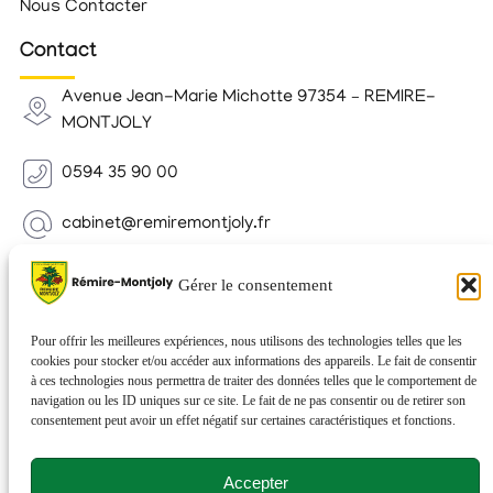
Nous Contacter
Contact
Avenue Jean-Marie Michotte 97354 – REMIRE-
MONTJOLY
0594 35 90 00
cabinet@remiremontjoly.fr
Newsletter
Gérer le consentement
Inscrivez-vous à notre Newsletter pour recevoir des
nouvelles de votre commune.
Pour offrir les meilleures expériences, nous utilisons des technologies telles que les
cookies pour stocker et/ou accéder aux informations des appareils. Le fait de consentir
à ces technologies nous permettra de traiter des données telles que le comportement de
navigation ou les ID uniques sur ce site. Le fait de ne pas consentir ou de retirer son
consentement peut avoir un effet négatif sur certaines caractéristiques et fonctions.
Accepter