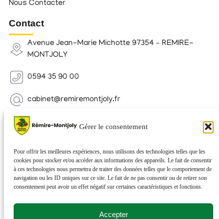
Nous Contacter
Contact
Avenue Jean-Marie Michotte 97354 – REMIRE-
MONTJOLY
0594 35 90 00
cabinet@remiremontjoly.fr
Newsletter
Gérer le consentement
Inscrivez-vous à notre Newsletter pour recevoir des
nouvelles de votre commune.
Pour offrir les meilleures expériences, nous utilisons des technologies telles que les
cookies pour stocker et/ou accéder aux informations des appareils. Le fait de consentir
à ces technologies nous permettra de traiter des données telles que le comportement de
navigation ou les ID uniques sur ce site. Le fait de ne pas consentir ou de retirer son
consentement peut avoir un effet négatif sur certaines caractéristiques et fonctions.
Accepter