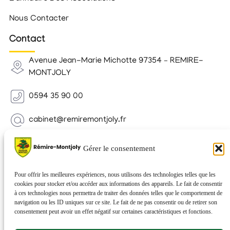
Nous Contacter
Contact
Avenue Jean-Marie Michotte 97354 – REMIRE-
MONTJOLY
0594 35 90 00
cabinet@remiremontjoly.fr
Newsletter
Gérer le consentement
Inscrivez-vous à notre Newsletter pour recevoir des
nouvelles de votre commune.
Pour offrir les meilleures expériences, nous utilisons des technologies telles que les
cookies pour stocker et/ou accéder aux informations des appareils. Le fait de consentir
à ces technologies nous permettra de traiter des données telles que le comportement de
navigation ou les ID uniques sur ce site. Le fait de ne pas consentir ou de retirer son
consentement peut avoir un effet négatif sur certaines caractéristiques et fonctions.